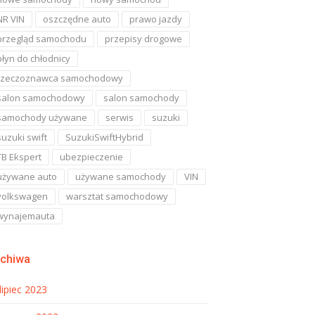
NR VIN
oszczędne auto
prawo jazdy
przegląd samochodu
przepisy drogowe
płyn do chłodnicy
rzeczoznawca samochodowy
salon samochodowy
salon samochody
samochody używane
serwis
suzuki
suzuki swift
SuzukiSwiftHybrid
TB Ekspert
ubezpieczenie
używane auto
używane samochody
VIN
volkswagen
warsztat samochodowy
wynajemauta
rchiwa
lipiec 2023