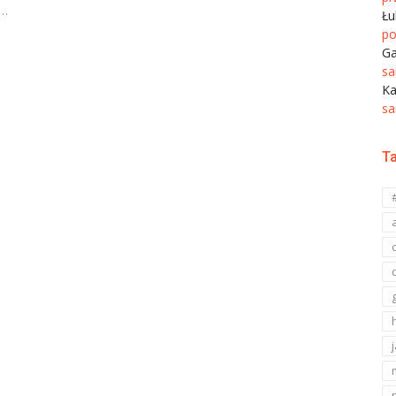
a…
Łu
po
G
sa
K
sa
Ta