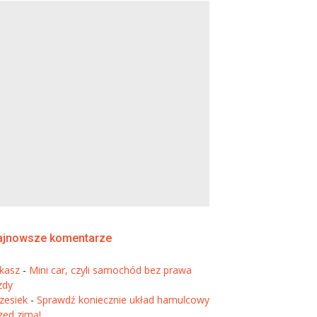
ajnowsze komentarze
kasz
-
Mini car, czyli samochód bez prawa
zdy
zesiek
-
Sprawdź koniecznie układ hamulcowy
zed zimą!