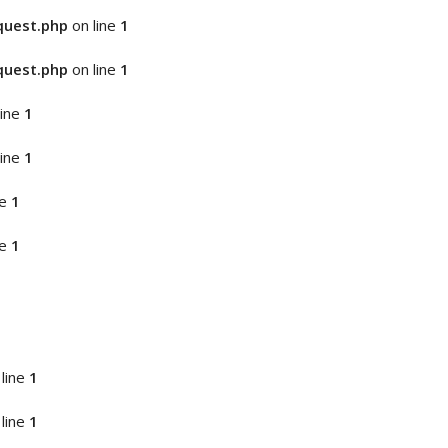
quest.php
on line
1
quest.php
on line
1
line
1
line
1
ne
1
ne
1
1
1
line
1
line
1