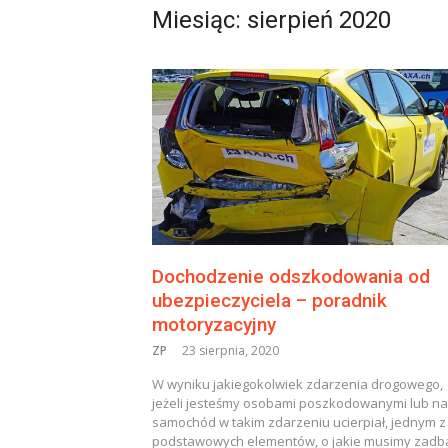
Miesiąc:
sierpień 2020
Dochodzenie odszkodowania od
ubezpieczyciela – poradnik
motoryzacyjny
ZP
23 sierpnia, 2020
W wyniku jakiegokolwiek zdarzenia drogowego,
jeżeli jesteśmy osobami poszkodowanymi lub n
samochód w takim zdarzeniu ucierpiał, jednym z
podstawowych elementów, o jakie musimy zadb